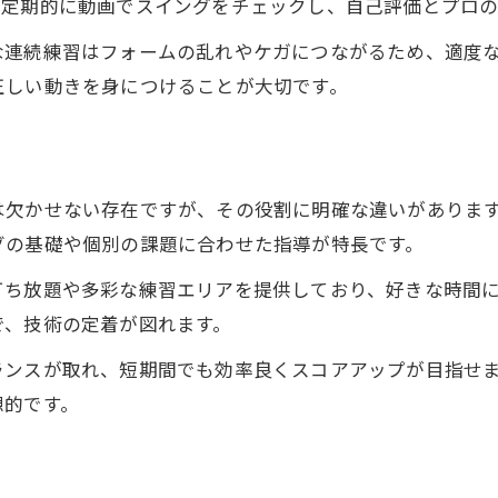
。定期的に動画でスイングをチェックし、自己評価とプロ
定期的な練習が成果を生む理由とは
な連続練習はフォームの乱れやケガにつながるため、適度
プロの指導で伸びる練習場活用法
正しい動きを身につけることが大切です。
初心者が押さえておきたい練習の極意
ゴルフ練習場で基礎を固める方法
初心者向けの練習メニューとは何か
は欠かせない存在ですが、その役割に明確な違いがありま
水俣 打ちっぱなし練習の流れ解説
グの基礎や個別の課題に合わせた指導が特長です。
ゴルフスクール利用時の注意点とは
打ち放題や多彩な練習エリアを提供しており、好きな時間
正しいフォーム習得が上達の近道に
お気軽にお問い合わせください
お気軽にお問い合わせください
で、技術の定着が図れます。
地元で手軽に始めるゴルフライフの魅力
ランスが取れ、短期間でも効率良くスコアアップが目指せ
ゴルフ練習場で始める趣味の第一歩
想的です。
ゴルフスクール体験で学べる魅力
地元ならではのゴルフ練習場の利点
忙しい人にも適した水俣の練習法