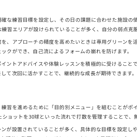
初心者向けレッスンの見分けポイント
口コミを活用した失敗しない選択術
明確な練習目標を設定し、その日の課題に合わせた施設の
実践的なゴルフ練習場の活用法を解説
な練習エリアが設けられていることが多く、自分の弱点克
練習環境の違いを徹底比較するコツ
席を、アプローチの精度を高めたいときは専用グリーンを
屋外ゴルフ練習場のメリットと注意点
ェックができ、自己流によるフォームの崩れを防げます。
インドアと屋外の練習環境を比較
ポイントアドバイスや体験レッスンを積極的に受けること
ゴルフ練習場の設備と利便性の違い
モして次回に活かすことで、継続的な成長が期待できます
レンタルクラブ活用で手軽に練習開始
自分に合う練習環境の選び方解説
上達を目指すなら練習場とスクール活用
く練習を進めるために「目的別メニュー」を組むことがポ
ゴルフ練習場で実践する上達ステップ
したショットを30球といった流れで打数を管理することで
スクールと練習場の組み合わせ効果
ーンが設置されていることが多く、具体的な目標を設定し
水俣 ゴルフレッスン活用術を紹介