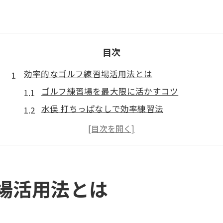
目次
効率的なゴルフ練習場活用法とは
ゴルフ練習場を最大限に活かすコツ
水俣 打ちっぱなしで効率練習法
ゴルフスクールと練習場の違いを理解
ゴルフ練習場選びのポイント解説
初心者に最適な練習環境の見極め方
レッスン選びで迷わない基礎知識
場活用法とは
ゴルフ練習場併設レッスンの特徴とは
水俣 ゴルフレッスンの選び方入門