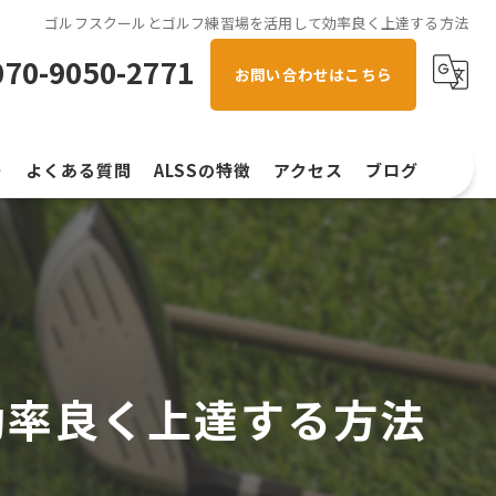
ゴルフスクールとゴルフ練習場を活用して効率良く上達する方法
070-9050-2771
お問い合わせはこちら
ー
よくある質問
ALSSの特徴
アクセス
ブログ
初心者
コラム
スイング解析
左右打席
効率良く上達する方法
手ぶら
ラウンド