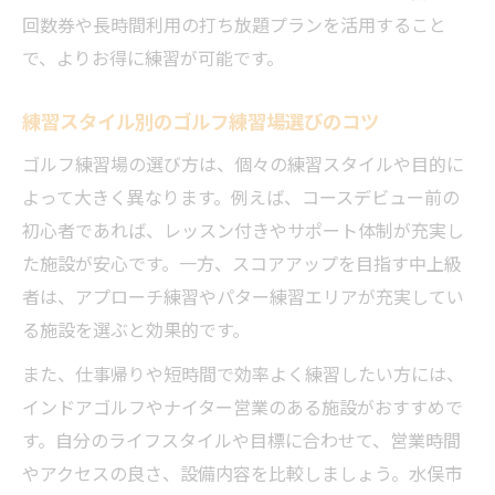
ツ
回数券や長時間利用の打ち放題プランを活用すること
時間や回数を意識した練習場利用のポイン
で、よりお得に練習が可能です。
ト
練習スタイル別のゴルフ練習場選びのコツ
練習料金を無駄にしない効果的なメニュー
例
ゴルフ練習場の選び方は、個々の練習スタイルや目的に
よって大きく異なります。例えば、コースデビュー前の
練習料金から見る打ちっ放し活用術
初心者であれば、レッスン付きやサポート体制が充実し
ゴルフ練習場の打ちっ放し料金体系を徹底
た施設が安心です。一方、スコアアップを目指す中上級
解説
者は、アプローチ練習やパター練習エリアが充実してい
一球あたりの料金で見る賢い利用方法
る施設を選ぶと効果的です。
練習料金を抑えるための打ちっ放し活用ポ
また、仕事帰りや短時間で効率よく練習したい方には、
イント
インドアゴルフやナイター営業のある施設がおすすめで
時間制打ち放題と従量制の違いを理解しよ
す。自分のライフスタイルや目標に合わせて、営業時間
う
やアクセスの良さ、設備内容を比較しましょう。水俣市
ゴルフ練習場でコスパよく練習するコツ