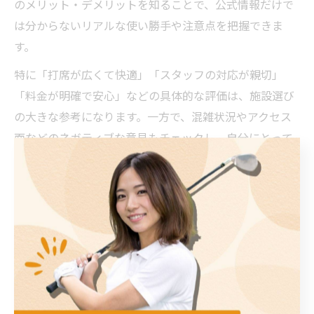
のメリット・デメリットを知ることで、公式情報だけで
は分からないリアルな使い勝手や注意点を把握できま
す。
特に「打席が広くて快適」「スタッフの対応が親切」
「料金が明確で安心」などの具体的な評価は、施設選び
の大きな参考になります。一方で、混雑状況やアクセス
面などのネガティブな意見もチェックし、自分にとって
譲れない条件と照らし合わせて選ぶことが失敗を防ぐコ
ツです。
効率重視ならコスパ抜群の練習法がお
すすめ