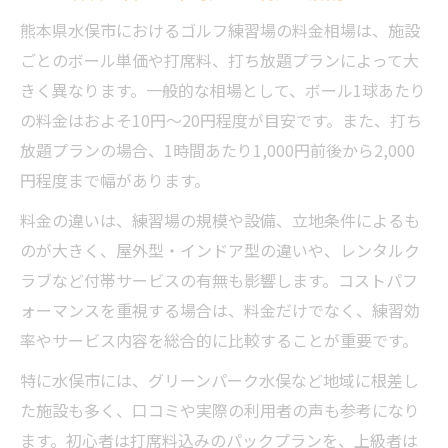
手頃なゴルフ練習場の見つけ方と比較の視
熊本県水俣市におけるゴルフ練習場の料金相場は、施設
点
ごとのボール単価や打席料、打ち放題プランによって大
打ちっ放し料金からわかるコスパの良い施
きく異なります。一般的な相場として、ボール1球あたり
設
の料金はおよそ10円〜20円程度が目安です。また、打ち
レンタルクラブやサービス内容の確認ポイ
放題プランの場合、1時間あたり1,000円前後から2,000
ント
円程度まで幅があります。
ゴルフ練習場の口コミや評判を有効活用し
料金の違いは、練習場の規模や設備、立地条件によるも
よう
のが大きく、屋外型・インドア型の違いや、レンタルク
効率重視ならコスパ抜群の練習法がおすすめ
ラブなど付帯サービスの有無も影響します。コストパフ
ゴルフ練習場で実践するコスパ重視の練習
ォーマンスを重視する場合は、料金だけでなく、練習効
法
率やサービス内容を総合的に比較することが重要です。
打ち放題プランを活用した効率的な上達方
特に水俣市には、グリーンパーク水俣など地域に根差し
法
た施設も多く、口コミや実際の利用者の声も参考になり
ゴルフ練習場料金を抑えるための工夫とコ
ます。初心者は打席料込みのパックプランを、上級者は