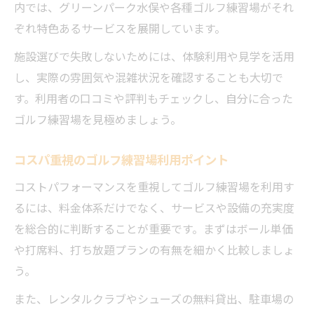
内では、グリーンパーク水俣や各種ゴルフ練習場がそれ
設備やプラン比較で理想の練習場を探す
ぞれ特色あるサービスを展開しています。
ゴルフ練習場の設備充実度と料金の関係性
施設選びで失敗しないためには、体験利用や見学を活用
各練習場プランの特徴と比較ポイントを押
し、実際の雰囲気や混雑状況を確認することも大切で
さえる
す。利用者の口コミや評判もチェックし、自分に合った
コスパ良好なゴルフ練習場プランの選び方
ゴルフ練習場を見極めましょう。
設備やサービスを活かした練習効率化のヒ
ント
コスパ重視のゴルフ練習場利用ポイント
水俣市ゴルフ練習場の人気プラン比較のコ
コストパフォーマンスを重視してゴルフ練習場を利用す
ツ
るには、料金体系だけでなく、サービスや設備の充実度
レッスンも充実した練習場選びを考える
を総合的に判断することが重要です。まずはボール単価
ゴルフ練習場のレッスンプランと料金相場
や打席料、打ち放題プランの有無を細かく比較しましょ
を解説
う。
初心者におすすめのレッスン付練習場の特
また、レンタルクラブやシューズの無料貸出、駐車場の
徴