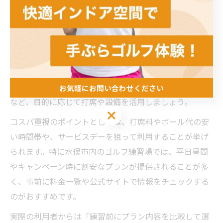
ゴルフ練習場で実践するコスパ重視の練習法
ゴルフ練習場を利用する際、コストパフォーマンスを意
識した練習法を実践することで、限られた予算でも着実
な上達が期待できます。まずは自身の課題を明確にし、
練習内容に優先順位をつけることが重要です。たとえ
ば、ドライバーやアイアンの打ち分け、アプローチ練習
お気軽にお問い合わせください
など、目的に応じて打席や設備を活用しましょう。
お気軽にお問い合わせください
コスパ重視のポイントとしては、打席料やボール代の安
い時間帯や、サービスデーを狙って利用することが挙げ
られます。特に水俣市内のゴルフ練習場では、平日昼間
やキャンペーン時に割安なプランが提供されることが多
く、事前に料金一覧や公式サイトで情報をチェックする
のがおすすめです。
実際の利用者からは「練習前にプラン内容を比較して選