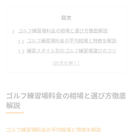
目次
ゴルフ練習場料金の相場と選び方徹底解説
ゴルフ練習場料金の平均相場と特徴を解説
練習スタイル別のゴルフ練習場選びのコツ
コスパ重視のゴルフ練習場利用ポイント
熊本県水俣市のゴルフ練習場料金比較の方
法
打ち放題や打席料の違いと選び方のポイン
ゴルフ練習場料金の相場と選び方徹底
ト
解説
手頃な練習施設を見極めるポイントとは
ゴルフ練習場選びで重視する設備と料金の
関係
ゴルフ練習場料金の平均相場と特徴を解説