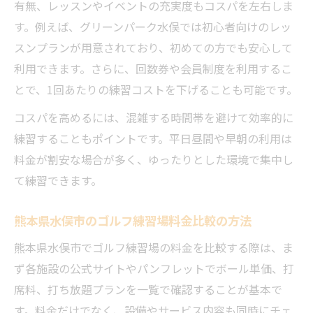
有無、レッスンやイベントの充実度もコスパを左右しま
コスパ重視で選ぶゴルフ練習場のレッスン
す。例えば、グリーンパーク水俣では初心者向けのレッ
活用法
スンプランが用意されており、初めての方でも安心して
水俣のゴルフ練習場で受けられるレッスン
利用できます。さらに、回数券や会員制度を利用するこ
サービス
とで、1回あたりの練習コストを下げることも可能です。
練習場選びで重視したいコーチやサポート
コスパを高めるには、混雑する時間帯を避けて効率的に
体制
練習することもポイントです。平日昼間や早朝の利用は
料金が割安な場合が多く、ゆったりとした環境で集中し
て練習できます。
熊本県水俣市のゴルフ練習場料金比較の方法
熊本県水俣市でゴルフ練習場の料金を比較する際は、ま
ず各施設の公式サイトやパンフレットでボール単価、打
席料、打ち放題プランを一覧で確認することが基本で
す。料金だけでなく、設備やサービス内容も同時にチェ