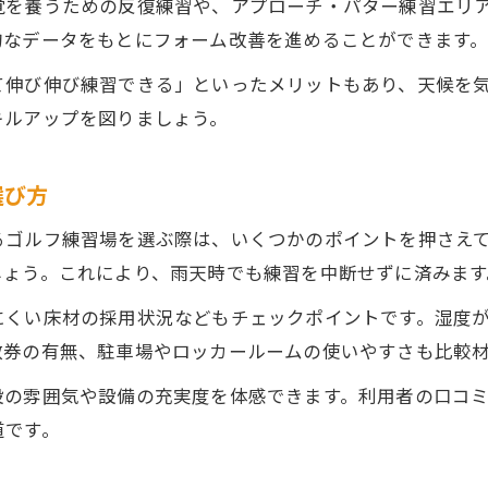
覚を養うための反復練習や、アプローチ・パター練習エリ
練習スタイル別に最適なゴルフ練習場料金を選ぶ
的なデータをもとにフォーム改善を進めることができます
水俣市のゴルフ練習場で賢くコスト管理するコツ
て伸び伸び練習できる」といったメリットもあり、天候を
効率的なスキル向上は屋内練習場がカギ
キルアップを図りましょう。
屋内ゴルフ練習場で効率的にスキルアップを目指す
天候不順でも継続できる練習習慣の作り方
選び方
最新設備のゴルフ練習場で上達スピードを実感
るゴルフ練習場を選ぶ際は、いくつかのポイントを押さえ
集中練習が叶う屋内ゴルフ練習場のメリット
しょう。これにより、雨天時でも練習を中断せずに済みます
初心者も安心なゴルフ練習場のサポートポイント
お気軽にお問い合わせください
お気軽にお問い合わせください
にくい床材の採用状況などもチェックポイントです。湿度
梅雨時期のモチベ維持と安心利用の工夫
数券の有無、駐車場やロッカールームの使いやすさも比較
梅雨でも続けやすいゴルフ練習場利用のコツ
設の雰囲気や設備の充実度を体感できます。利用者の口コ
ゴルフ練習場でモチベーションを高く保つ方法
道です。
安心して通える施設選びと運用体制の確認ポイント
悪天候時もゴルフ練習場で安全に過ごす工夫