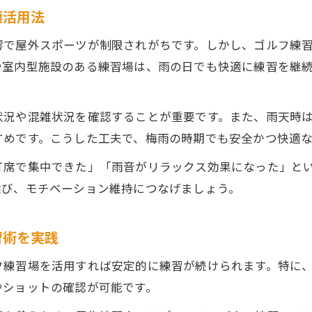
強風や豪雨に強いゴルフ練習場の施設安全性を確認
適活用法
水俣市の酸素カプセル併設ゴルフ練習場の利点
響で屋外スポーツが制限されがちです。しかし、ゴルフ練
雨でも安心なゴルフ練習場利用の注意点まとめ
や室内型施設のある練習場は、雨の日でも快適に練習を継
ゴルフ練習場選びなら梅雨の設備を要チェック
梅雨時期に最適なゴルフ練習場設備の見極め方
状況や混雑状況を確認することが重要です。また、雨天時
屋内型ゴルフ練習場の機能と快適性を徹底比較
すめです。こうした工夫で、梅雨の時期でも安全かつ快適
カバー付き打席で雨対策万全なゴルフ練習場とは
打席で集中できた」「雨音がリラックス効果になった」と
設備充実のゴルフ練習場で安心して練習する方法
選び、モチベーション維持につなげましょう。
水俣市で選ぶべき梅雨対応ゴルフ練習場の特徴
水俣市ゴルフ練習場の料金相場と節約術
習術を実践
ゴルフ練習場の料金相場とお得な利用方法を解説
フ練習場を活用すれば安定的に練習が続けられます。特に
球貸し制と打ち放題制の料金比較と選び方
やショットの確認が可能です。
割安な時間帯を活用したゴルフ練習場節約術