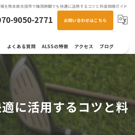
習場を熊本県水俣市で梅雨時期でも快適に活用するコツと料金相場ガイド
070-9050-2771
お問い合わせはこちら
ー
よくある質問
ALSSの特徴
アクセス
ブログ
初心者
コラム
スイング解析
左右打席
快適に活用するコツと料
手ぶら
ラウンド