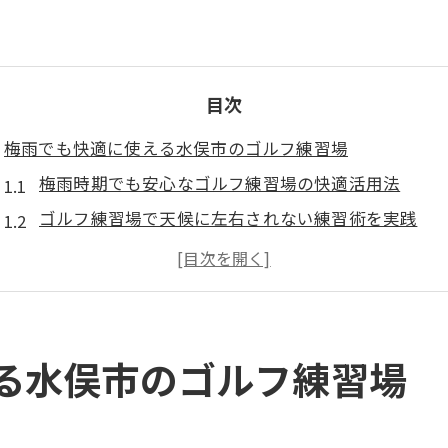
目次
梅雨でも快適に使える水俣市のゴルフ練習場
梅雨時期でも安心なゴルフ練習場の快適活用法
ゴルフ練習場で天候に左右されない練習術を実践
水俣市の梅雨対策完備ゴルフ練習場の選び方
室内型ゴルフ練習場で雨の日も効率的にスキルアッ
快適なゴルフ練習場でモチベーションを持続させる
雨の日に安心して練習できるポイント紹介
る水俣市のゴルフ練習場
ゴルフ練習場で雨の日も快適に過ごす工夫とは
屋内練習場やカバー付き打席の選び方とポイント