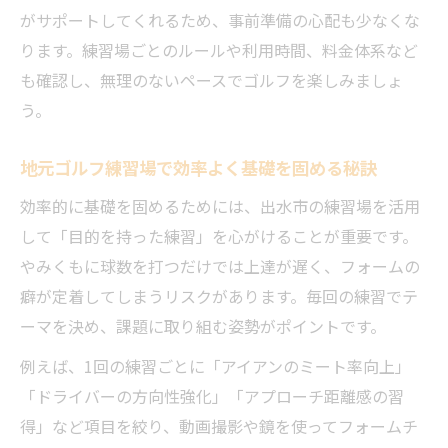
方
がサポートしてくれるため、事前準備の心配も少なくな
ります。練習場ごとのルールや利用時間、料金体系など
ゴルフ練習場で差がつく実践的スコアアッ
も確認し、無理のないペースでゴルフを楽しみましょ
プ法
う。
出水市で味わう本格ゴルフ練習の醍醐味
ゴルフ練習場ならではの本格練習が体験で
地元ゴルフ練習場で効率よく基礎を固める秘訣
きる理由
効率的に基礎を固めるためには、出水市の練習場を活用
出水市の自然と調和したゴルフ練習場活用
して「目的を持った練習」を心がけることが重要です。
術
やみくもに球数を打つだけでは上達が遅く、フォームの
本格的なゴルフ練習場で得られる充実の時
癖が定着してしまうリスクがあります。毎回の練習でテ
間
ーマを決め、課題に取り組む姿勢がポイントです。
ゴルフ練習場で仲間と高め合う練習体験の
例えば、1回の練習ごとに「アイアンのミート率向上」
魅力
「ドライバーの方向性強化」「アプローチ距離感の習
出水市の環境が本格練習に最適な理由を解
得」など項目を絞り、動画撮影や鏡を使ってフォームチ
説