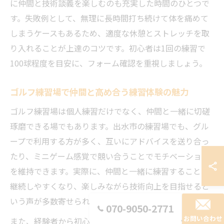
に仲間と技術談義を楽しむのも充実した時間のひとつで
す。失敗例として、無理に長時間打ち続けて体を痛めて
しまうケースもあるため、適度な休憩とストレッチを取
り入れることが上達のコツです。初心者は1回の練習で
100球程度を目安に、フォーム確認を重視しましょう。
ゴルフ練習場で仲間と高め合う練習体験の魅力
ゴルフ練習場は個人練習だけでなく、仲間と一緒に切磋
琢磨できる場でもあります。出水市の練習場でも、グル
ープで利用する方が多く、互いにアドバイスを送り合っ
たり、ミニゲーム感覚で競い合うことでモチベーション
を維持できます。実際に、仲間と一緒に練習することで
継続しやすくなり、楽しみながら技術向上を目指せると
いう声が多数寄せられています。
070-9050-2771
お問い合わせ
また、経験者から初心者へのアドバイスや、レッスンプ