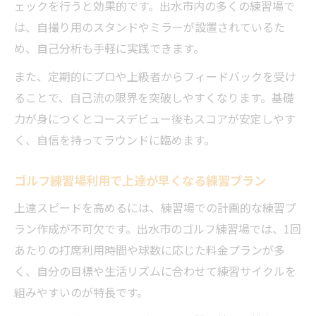
ェックを行うと効果的です。出水市内の多くの練習場で
反復練習が鍵になるゴルフ上達のコツ
は、自撮り用のスタンドやミラーが設置されているた
ゴルフ練習場で反復練習を習慣化する方法
め、自己分析も手軽に実践できます。
出水市のゴルフ練習場で上達が加速する理
また、定期的にプロや上級者からフィードバックを受け
由
ることで、自己流の限界を突破しやすくなります。基礎
反復練習がフォーム定着に与える効果とは
力が身につくとコースデビュー後もスコアが安定しやす
ゴルフ練習場活用で効率よく課題克服を目
く、自信を持ってラウンドに臨めます。
指す
練習メニューの工夫がゴルフ上達を支える
ゴルフ練習場利用で上達が早くなる練習プラン
上達スピードを高めるには、練習場での計画的な練習プ
ラン作成が不可欠です。出水市のゴルフ練習場では、1回
あたりの打席利用時間や球数に応じた料金プランが多
く、自分の目標や生活リズムに合わせて練習サイクルを
組みやすいのが特長です。