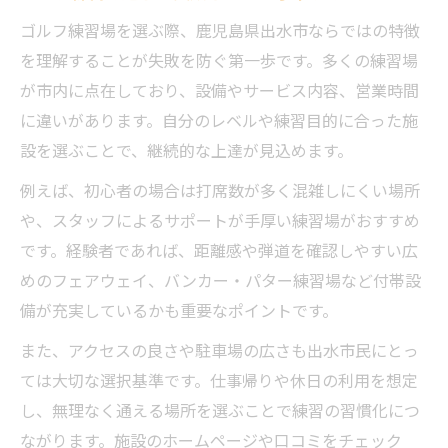
上達を実感できるゴルフ練習法出水市版
ゴルフ練習場を選ぶ際、鹿児島県出水市ならではの特徴
ゴルフ練習場で実践する成果直結の練習法
を理解することが失敗を防ぐ第一歩です。多くの練習場
出水市でおすすめの反復練習テクニック
が市内に点在しており、設備やサービス内容、営業時間
ゴルフ練習場を活用した効率的な上達ステ
に違いがあります。自分のレベルや練習目的に合った施
ップ
設を選ぶことで、継続的な上達が見込めます。
フォーム分析ができるゴルフ練習場の活用
例えば、初心者の場合は打席数が多く混雑しにくい場所
術
や、スタッフによるサポートが手厚い練習場がおすすめ
ゴルフ練習場で一球ごとに意識すべきポイ
です。経験者であれば、距離感や弾道を確認しやすい広
ント
めのフェアウェイ、バンカー・パター練習場など付帯設
フォーム安定を目指す出水市の練習習慣
備が充実しているかも重要なポイントです。
ゴルフ練習場で習得する安定したフォーム
また、アクセスの良さや駐車場の広さも出水市民にとっ
構築法
ては大切な選択基準です。仕事帰りや休日の利用を想定
出水市で続けるフォーム改善の練習ルーテ
し、無理なく通える場所を選ぶことで練習の習慣化につ
ィン
ながります。施設のホームページや口コミをチェック