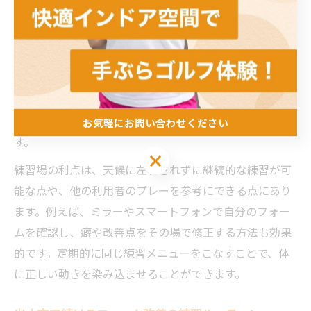
には、まず自分のスイングを客観的に把握することが重
要です。出水市のゴルフ練習場では距離や打席数が豊富
な施設が多く、各自の課題に合わせて反復練習がしやす
い環境が整っています。安定したフォームを目指すに
は、一定のリズムでアドレスからフィニッシュまで動作
を繰り返し、毎回同じ動きを意識することがポイントで
お気軽にお問い合わせください
す。
お気軽にお問い合わせください
練習場の利点は、天候に左右されずに継続的な練習が可
能な点や、他の利用者のプレーを参考にできる点にあり
ます。例えば、ミラーやスマートフォンで自分のフォー
ムを確認し、癖や改善点をその場で修正する方法も効果
的です。定期的に同じ練習メニューをこなすことで、体
に正しい動きを染み込ませることができます。