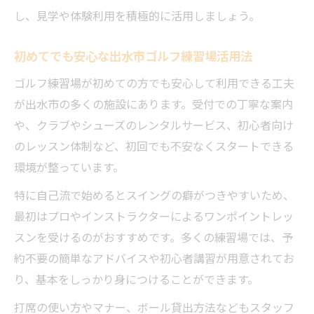
ゴルフ練習場活用でミスショットを減らす
し、見学や体験利用を積極的に活用しましょう。
方法
初めてでも安心な出水市ゴルフ練習場活用法
毎日の練習習慣がフォーム安定の秘訣にな
る理由
ゴルフ練習場が初めての方でも安心して利用できる工夫
動画活用でゴルフ練習場の練習効果を最大
が出水市の多くの施設にあります。受付での丁寧な案内
化
や、クラブやシューズのレンタルサービス、初心者向け
のレッスン体制など、初回でも不安なくスタートできる
ゴルフ練習場活用でスコアが劇的向上へ
環境が整っています。
ゴルフ練習場で実感できるスコアアップの
要因
特に自己流で始めるとスイングの癖がつきやすいため、
出水市の練習場を活かした効率的スコア改
最初はプロやインストラクターによるワンポイントレッ
善術
スンを受けるのがおすすめです。多くの練習場では、予
約不要の簡単なアドバイスや初心者講習が用意されてお
苦手克服に効くゴルフ練習場の使い方ガイ
り、基本をしっかり身につけることができます。
ド
スコア向上に直結する練習サイクルの作り
打席の使い方やマナー、ボール貸出方法などもスタッフ