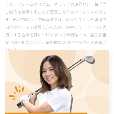
また、フォームやリズム、グリップの確認など、毎回同
じ動作を意識することが安定したショットにつながりま
す。出水市のゴルフ練習場では、ゆったりとした環境で
自分のペースで練習できるため、集中して一球一球を大
切にする習慣を身につけやすいのが特徴です。焦らず着
実に取り組むことが、最終的なスコアアップへの近道と
なります。
フォーム安定を目指す出水市の練習習
慣
ゴルフ練習場で習得する安定したフォーム構築法
ゴルフ練習場を活用して安定したフォームを身につける