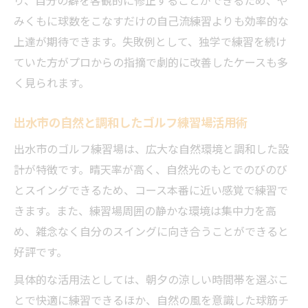
り、自分の癖を客観的に修正することができるため、や
みくもに球数をこなすだけの自己流練習よりも効率的な
上達が期待できます。失敗例として、独学で練習を続け
ていた方がプロからの指摘で劇的に改善したケースも多
く見られます。
出水市の自然と調和したゴルフ練習場活用術
出水市のゴルフ練習場は、広大な自然環境と調和した設
計が特徴です。晴天率が高く、自然光のもとでのびのび
とスイングできるため、コース本番に近い感覚で練習で
きます。また、練習場周囲の静かな環境は集中力を高
め、雑念なく自分のスイングに向き合うことができると
好評です。
具体的な活用法としては、朝夕の涼しい時間帯を選ぶこ
とで快適に練習できるほか、自然の風を意識した球筋チ