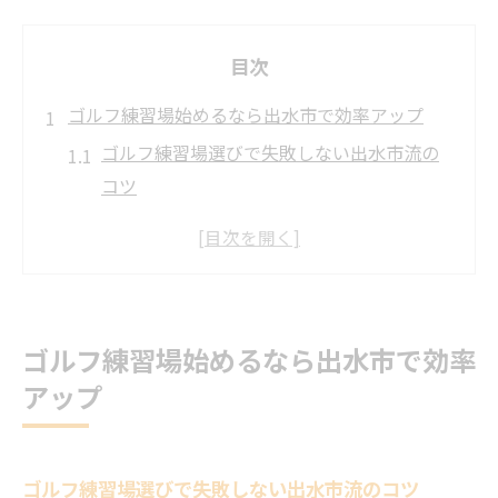
目次
ゴルフ練習場始めるなら出水市で効率アップ
ゴルフ練習場選びで失敗しない出水市流の
コツ
初めてでも安心な出水市ゴルフ練習場活用
法
地元ゴルフ練習場で効率よく基礎を固める
秘訣
ゴルフ練習場始めるなら出水市で効率
ゴルフ練習場利用で上達が早くなる練習プ
アップ
ラン
出水市のゴルフ練習場で身につく実践的ス
キル
ゴルフ練習場選びで失敗しない出水市流のコツ