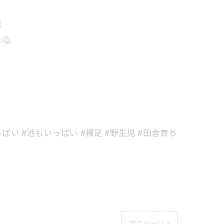
笑
🤔
い #池もいっぱい #裸足 #野生児 #田舎育ち
次のページ >