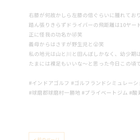
右膝が何故かしら左膝の倍ぐらいに腫れており
踏ん張りきらずドライバーの飛距離は10ヤー
正に怪我の功名か🤣笑
義母からはさすが野生児と😤笑
私の地元は山と川と田んぼしかなく、幼少期は
たまには裸足もいいな〜と思った今日この頃で
#インドアゴルフ #ゴルフランドシミュレーショ
#球磨郡球磨村一勝地 #プライベートジム #酸素
< 前のページ