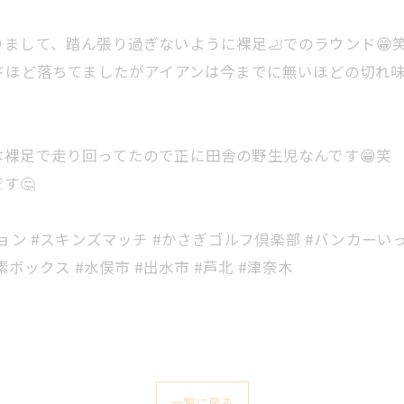
まして、踏ん張り過ぎないように裸足🦶でのラウンド😁
ドほど落ちてましたがアイアンは今までに無いほどの切れ味
裸足で走り回ってたので正に田舎の野生児なんです😁笑
す🤔
ン #スキンズマッチ #かさぎゴルフ倶楽部 #バンカーいっぱ
ボックス #水俣市 #出水市 #芦北 #津奈木
一覧に戻る