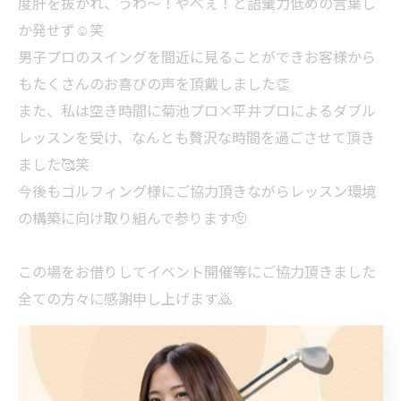
度肝を抜かれ、うわ〜！やべぇ！と語彙力低めの言葉し
か発せず☺️笑
男子プロのスイングを間近に見ることができお客様から
もたくさんのお喜びの声を頂戴しました👏
また、私は空き時間に菊池プロ×平井プロによるダブル
レッスンを受け、なんとも贅沢な時間を過ごさせて頂き
ました🥰笑
今後もゴルフィング様にご協力頂きながらレッスン環境
の構築に向け取り組んで参ります🫡
この場をお借りしてイベント開催等にご協力頂きました
全ての方々に感謝申し上げます🙇
最後に、この半年を振り返ると改めて色々な方々にお力
添えを頂きなんとか迎えることが出来ました🙇