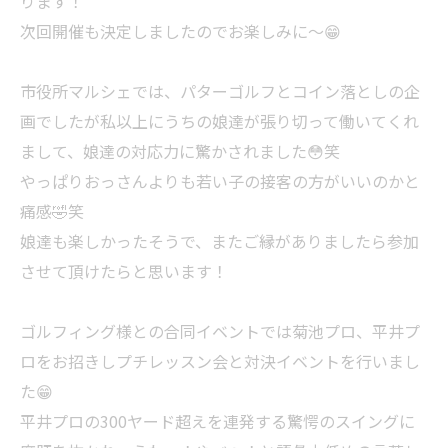
ります！
次回開催も決定しましたのでお楽しみに〜😁
市役所マルシェでは、パターゴルフとコイン落としの企
画でしたが私以上にうちの娘達が張り切って働いてくれ
まして、娘達の対応力に驚かされました😳笑
やっぱりおっさんよりも若い子の接客の方がいいのかと
痛感🤣笑
娘達も楽しかったそうで、またご縁がありましたら参加
させて頂けたらと思います！
ゴルフィング様との合同イベントでは菊池プロ、平井プ
ロをお招きしプチレッスン会と対決イベントを行いまし
た😁
平井プロの300ヤード超えを連発する驚愕のスイングに