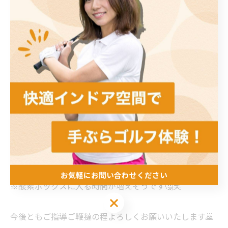
まだまだ経営者として未熟な部分が多々あり、また収益
構造が脆弱な為、午前中はバイトするなど決して順風満
帆とは言えない状況ではありますが、ありがたいことに
たくさんのご縁を頂きどうにかこうにかやってこれまし
た🙇
今後も感謝の気持ちを忘れることなく邁進して参りま
す！
改めて正式にご報告しますが、1月からはとある施設の
管理など更にやる事が増え、もっともっと忙しくなる事
が予想されます🫡
最近とてもお気に入りの言葉「働いて働いて働いて働い
て働いて参ります！」を胸に秘め努力して参ります🙇
お気軽にお問い合わせください
※酸素ボックスに入る時間が増えそうです🤔笑
お気軽にお問い合わせください
今後ともご指導ご鞭撻の程よろしくお願いいたします🙇