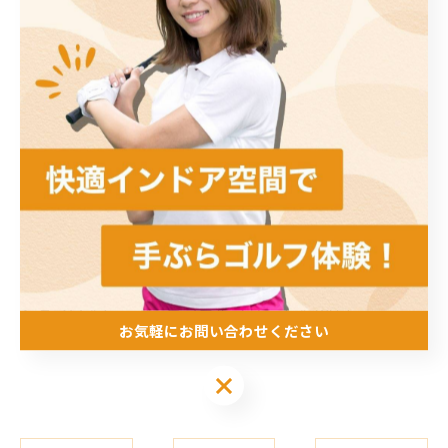
※パター練習や短いアプローチは可能
⑤5名様100分ご利用の場合
7,000円＋打席代（2時間10,000円）
17,000円÷5名＝3,400円（お一人様あたり）
きっと皆様のお悩み解決に役立つと思います！
ぜひご利用ください🙇
#インドアゴルフ #オンラインレッスン #jlpgaティーチ
ングプロ #jlpgaジュニアゴルフコーチ #水俣市
お気軽にお問い合わせください
お気軽にお問い合わせください