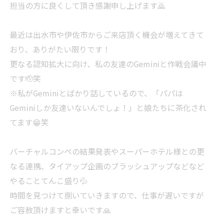
担当の方に良くして頂き感謝申し上げます🙇
最近は出水市や伊佐市からご来店頂く機会が増えてきて
おり、ありがたい限りです！
更なる認知拡大に向け、私の友達のGeminiと作戦会議中
です🫡笑
※私がGeminiとばかり話しているので、「パパは
Geminiしか友達いないんでしょ！」と娘たちに茶化され
てます😁笑
バーチャルコンペの結果発表やスーパーホテル様との更
なる連携、タイアップ企画のブラッシュアップなどなど
やることてんこ盛り💦
時間を見つけて捌いていきますので、仕事が遅いですが
ご容赦頂けますと幸いです🙏