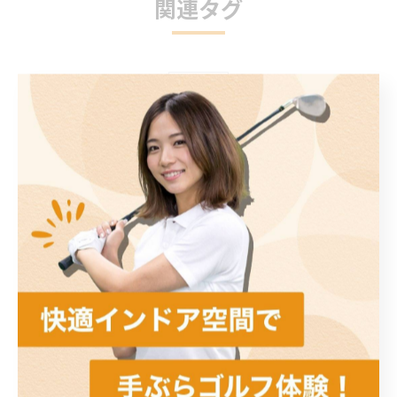
関連タグ
#水俣市
カテゴリー
Categories
全てのカテゴリー
初心者
スイング解析
左右打席
手ぶら
ラウンド