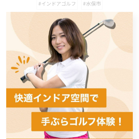
#インドアゴルフ
#水俣市
カテゴリー
Categories
全てのカテゴリー
初心者
スイング解析
左右打席
手ぶら
ラウンド
最近の投稿
Recent Posts