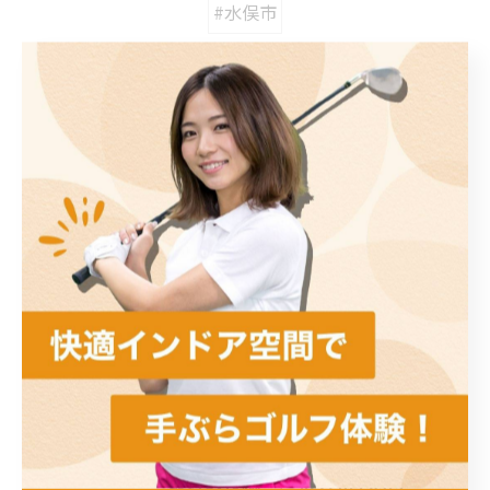
#水俣市
カテゴリー
Categories
全てのカテゴリー
初心者
スイング解析
左右打席
手ぶら
ラウンド
最近の投稿
Recent Posts