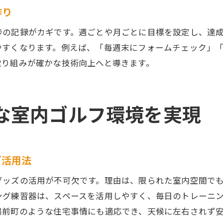
作り
最新インドアゴルフ便利アイテムの実用性検証
プライベート空間で役立つインドアゴルフ必須グッズ
捗の記録がカギです。週ごとや月ごとに目標を設定し、達
やすくなります。例えば、「毎週末にフォームチェック」「
自宅練習に最適なインドアゴルフ必須アイテム
取り組みが確かな技術向上へと導きます。
プライベート空間で使いやすい便利グッズ特集
インドアゴルフで手軽に実践できる工夫を紹介
自分だけの練習環境を作るインドアゴルフ用品
な室内ゴルフ環境を実現
プライベートタイムを充実させるアイテム選び
インドアゴルフで快適練習をサポートする道具
健康維持にも効果的なインドアゴルフの工夫を解説
ズ活用法
インドアゴルフで運動不足を解消する秘訣
グッズの活用が不可欠です。理由は、限られた室内空間で
健康維持に役立つインドアゴルフアイテム活用法
ング練習器は、スペースを活用しやすく、毎日のトレーニ
インドアゴルフ練習後のケアグッズ選びのポイント
湯前町のような住宅事情にも適応でき、天候に左右されず
身体にやさしいインドアゴルフの取り組み方