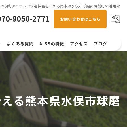
フの便利アイテムで快適練習を叶える熊本県水俣市球磨郡湯前町の活用術
070-9050-2771
お問い合わせはこちら
ー
よくある質問
ALSSの特徴
アクセス
ブログ
初心者
コラム
スイング解析
左右打席
叶える熊本県水俣市球磨
手ぶら
ラウンド