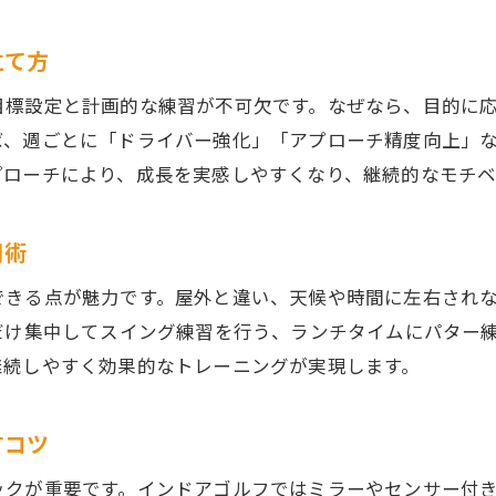
インドアゴルフ環境を整える便利グッズ活用法
快適な室内練習を叶えるインドアゴルフアイテム
立て方
インドアゴルフの疲労軽減に役立つ工夫
目標設定と計画的な練習が不可欠です。なぜなら、目的に
室内空間に最適なインドアゴルフ用品の選び方
ば、週ごとに「ドライバー強化」「アプローチ精度向上」
インドアゴルフで片付けが楽になるアイテム紹介
プローチにより、成長を実感しやすくなり、継続的なモチベ
インドアゴルフ練習時の持ち物チェックリスト
熊本県水俣市で注目のインドアゴルフ活用法
用術
インドアゴルフ施設の選び方と活用のコツ
できる点が魅力です。屋外と違い、天候や時間に左右され
地域特性を活かすインドアゴルフ練習法
だけ集中してスイング練習を行う、ランチタイムにパター
インドアゴルフで得られる健康メリットとは
継続しやすく効果的なトレーニングが実現します。
快適な練習のためのインドアゴルフ必須アイテム
インドアゴルフ利用者のリアルな体験談を紹介
すコツ
インドアゴルフで継続練習をサポートする工夫
ックが重要です。インドアゴルフではミラーやセンサー付