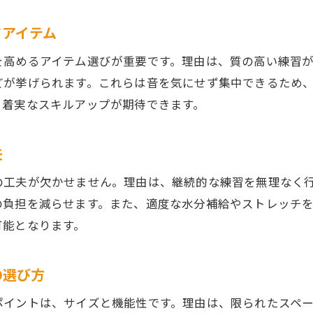
インドアゴルフでリフレッシュする習慣作り
フアイテム
健康を意識したインドアゴルフ練習法のすすめ
を高めるアイテム選びが重要です。理由は、質の高い練習
快適練習の秘訣はインドアゴルフ便利アイテムにあり
どが挙げられます。これらは音を気にせず集中できるため
快適さを追求したインドアゴルフ便利グッズの選び
、着実なスキルアップが期待できます。
練習効率を高めるインドアゴルフアイテムの活かし
インドアゴルフでストレスを減らす工夫とは
夫
便利アイテムで練習環境をグレードアップ
の工夫が欠かせません。理由は、継続的な練習を無理なく
インドアゴルフでモチベーションを保つ方法
の負担を減らせます。また、適度な水分補給やストレッチ
快適なインドアゴルフ練習のための必須グッズ
可能となります。
の選び方
ポイントは、サイズと機能性です。理由は、限られたスペ