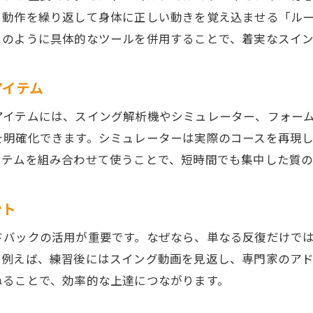
集中力を高めるインドアゴルフ便利グッズの選び方
じ動作を繰り返して身体に正しい動きを覚え込ませる「ル
インドアゴルフで集中力維持に役立つグッズ
このように具体的なツールを併用することで、着実なスイ
集中練習を叶えるインドアゴルフアイテムの選定法
アイテム
インドアゴルフでブレない練習環境作りのポイント
快適に集中できるインドアゴルフ空間の工夫
アイテムには、スイング解析機やシミュレーター、フォー
インドアゴルフの効果を高める便利アイテム紹介
を明確化できます。シミュレーターは実際のコースを再現
イテムを組み合わせて使うことで、短時間でも集中した質の
集中力強化に欠かせないインドアゴルフ用品
インドアゴルフで技術向上を目指す最新アイテム紹介
お気軽にお問い合わせください
お気軽にお問い合わせください
ント
最新インドアゴルフグッズでスキルを磨く方法
技術向上に効くインドアゴルフアイテムの特徴
ドバックの活用が重要です。なぜなら、単なる反復だけで
インドアゴルフ練習を変える新時代の便利グッズ
。例えば、練習後にはスイング動画を見返し、専門家のア
ねることで、効率的な上達につながります。
人気のインドアゴルフ用品とその活用法
インドアゴルフで成果を感じるための選び方