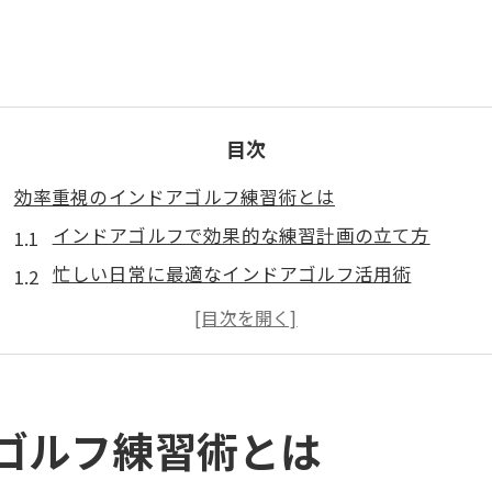
目次
効率重視のインドアゴルフ練習術とは
インドアゴルフで効果的な練習計画の立て方
忙しい日常に最適なインドアゴルフ活用術
インドアゴルフでスイング向上を目指すコツ
集中練習に役立つインドアゴルフ便利アイテム
インドアゴルフ練習で意識すべきポイント
インドアゴルフで上達を実感する習慣作り
ゴルフ練習術とは
便利アイテムで快適な室内ゴルフ環境を実現