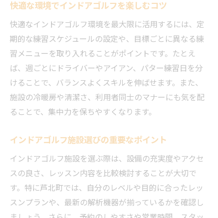
快適な環境でインドアゴルフを楽しむコツ
注目のインドアゴルフ施設利用のコツ
快適なインドアゴルフ環境を最大限に活用するには、定
熊本で話題のインドアゴルフ練習法とは
期的な練習スケジュールの設定や、目標ごとに異なる練
最新設備を使ったスキルアップの実践法
習メニューを取り入れることがポイントです。たとえ
利用者に選ばれるインドアゴルフの特徴
ば、週ごとにドライバーやアイアン、パター練習日を分
熊本で選ばれるインドアゴルフの活用術
けることで、バランスよくスキルを伸ばせます。また、
安く学べるレッスンの選び方とメリット
施設の冷暖房や清潔さ、利用者同士のマナーにも気を配
インドアゴルフの費用を抑える選び方
ることで、集中力を保ちやすくなります。
コスパ重視のレッスンを選ぶ際のポイント
インドアゴルフ施設選びの重要なポイント
安くて質の高いインドアゴルフレッスン探
し
インドアゴルフ施設を選ぶ際は、設備の充実度やアクセ
費用対効果で選ぶインドアゴルフ活用法
スの良さ、レッスン内容を比較検討することが大切で
す。特に芦北町では、自分のレベルや目的に合ったレッ
無理なく続けられる料金プランの見極め方
スンプランや、最新の解析機器が揃っているかを確認し
賢く選びたいインドアゴルフ上達への道
ましょう。さらに、予約のしやすさや営業時間、スタッ