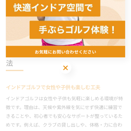
ラックスし、ルーティン化することで集中力が持続しま
す。集中できる環境と方法を組み合わせることで、質の
高い練習を実現し、着実な上達につなげることができま
す。
女性や子供も楽しめるゴルフレッスン
お気軽にお問い合わせください
法
お気軽にお問い合わせください
インドアゴルフで女性や子供も楽しむ工夫
インドアゴルフは女性や子供も気軽に楽しめる環境が特
徴です。理由は、天候や紫外線を気にせず快適に練習で
きることや、初心者でも安心なサポートが整っているた
めです。例えば、クラブの貸し出しや、体格・力に合わ