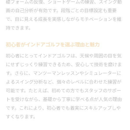
礎フォームの反復、ショートゲームの練習、スイング動
親子で通えるインドアゴルフ練習の魅力
画の自己分析が有効です。段階ごとの目標設定も重要
女性向けインドアゴルフレッスンの特徴
で、目に見える成長を実感しながらモチベーションを維
子供が伸びるインドアゴルフ活用ポイント
持できます。
家族で取り組めるインドアゴルフ上達法
初心者がインドアゴルフを選ぶ理由と魅力
マンツーマン指導で効率よく上達する秘訣
初心者にとってインドアゴルフは、天候や周囲の目を気
インドアゴルフで受けるマンツーマン指導
にせずじっくり練習できるため、安心して技術を磨けま
効率的な上達には個別レッスンがおすすめ
す。さらに、マンツーマンレッスンやシミュレーターに
マンツーマン指導のメリットと活用法
よるスイング分析など、個々のレベルに合わせた練習が
自分の課題に合わせたインドアゴルフ練習
可能です。たとえば、初めての方でもスタッフのサポー
講師と二人三脚で伸ばすスイング修正術
トを受けながら、基礎から丁寧に学べる点が人気の理由
マンツーマン練習で着実に上達するコツ
です。これにより、初心者でも着実にスキルアップしや
熊本で注目のインドアゴルフ活用ポイント
すくなります。
熊本でインドアゴルフが人気の理由を解説