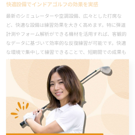
快適設備でインドアゴルフの効果を実感
最新のシミュレーターや空調設備、広々とした打席な
ど、快適な設備は練習効果を大きく高めます。特に弾道
計測やフォーム解析ができる機材を活用すれば、客観的
なデータに基づいて効率的な反復練習が可能です。快適
な環境で集中して練習できることで、短期間での成果も
実感しやすくなります。設備の充実度が上達スピードに
直結するため、施設選びの際は重視しましょう。
インドアゴルフで集中力を高める方法
インドアゴルフでは雑音や天候の影響が少ないため、集
中した練習が可能です。集中力を維持するには、練習ご
とに明確なテーマを設定し、短時間で反復練習を行うこ
とが有効です。また、練習前のストレッチや呼吸法でリ