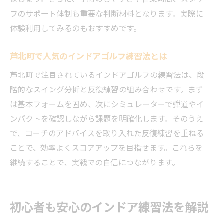
自分に合った練習場所で続ける上達の道
フのサポート体制も重要な判断材料となります。実際に
インドアゴルフで自分に合う場所を見つけ
体験利用してみるのもおすすめです。
る
長く続けるためのインドアゴルフ選びの工
芦北町で人気のインドアゴルフ練習法とは
夫
芦北町で注目されているインドアゴルフの練習法は、段
通いやすさで選ぶインドアゴルフ練習場
階的なスイング分析と反復練習の組み合わせです。まず
自分の目標に合わせた練習環境の重要性
は基本フォームを固め、次にシミュレーターで弾道やイ
モチベーション維持に役立つ選び方
ンパクトを確認しながら課題を明確化します。そのうえ
最適なインドアゴルフで上達を目指す方法
で、コーチのアドバイスを取り入れた反復練習を重ねる
ことで、効率よくスコアアップを目指せます。これらを
継続することで、実戦での自信につながります。
初心者も安心のインドア練習法を解説