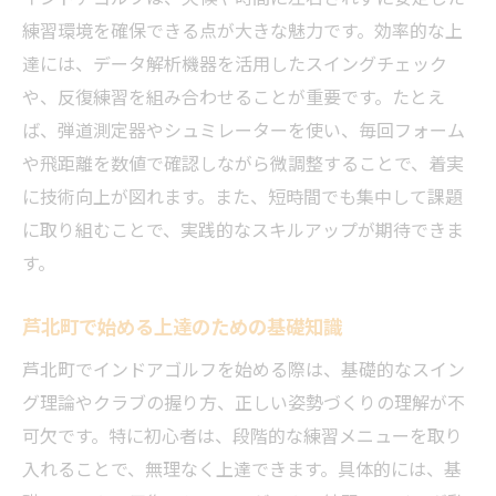
練習環境を確保できる点が大きな魅力です。効率的な上
無理なく続けやすいインドアゴルフ習慣化
達には、データ解析機器を活用したスイングチェック
インドアゴルフでミスを減らすポイント
や、反復練習を組み合わせることが重要です。たとえ
芦北町のインドアゴルフで始める上達術
ば、弾道測定器やシュミレーターを使い、毎回フォーム
快適な環境でスキルアップを目指すコツ
や飛距離を数値で確認しながら微調整することで、着実
インドアゴルフで快適に練習を続ける工夫
に技術向上が図れます。また、短時間でも集中して課題
設備が整ったインドアゴルフの選び方
に取り組むことで、実践的なスキルアップが期待できま
ストレスフリーなインドアゴルフ活用術
す。
自分らしく上達できるインドアゴルフ環境
芦北町で始める上達のための基礎知識
快適設備でインドアゴルフの効果を実感
芦北町でインドアゴルフを始める際は、基礎的なスイン
インドアゴルフで集中力を高める方法
グ理論やクラブの握り方、正しい姿勢づくりの理解が不
女性や子供も楽しめるゴルフレッスン法
可欠です。特に初心者は、段階的な練習メニューを取り
インドアゴルフで女性や子供も楽しむ工夫
入れることで、無理なく上達できます。具体的には、基
初めての方でも安心なレッスン体験の流れ