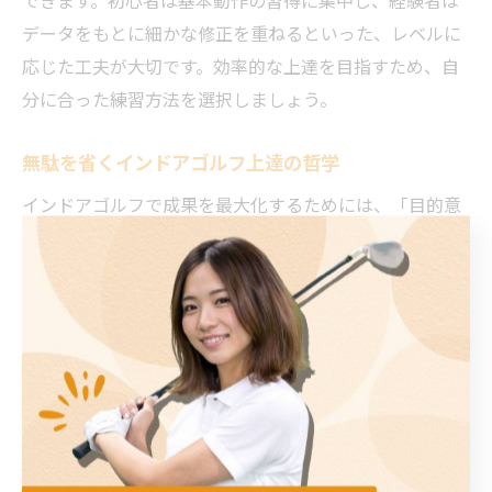
できます。初心者は基本動作の習得に集中し、経験者は
データをもとに細かな修正を重ねるといった、レベルに
応じた工夫が大切です。効率的な上達を目指すため、自
分に合った練習方法を選択しましょう。
無駄を省くインドアゴルフ上達の哲学
インドアゴルフで成果を最大化するためには、「目的意
識」と「無駄を省く姿勢」が重要です。何となく球数を
こなすのではなく、毎回の練習に明確なテーマや目標を
設定し、数値や映像で進捗を確認することが上達の近道
となります。
また、自己流に陥らずコーチやデータのアドバイスを素
直に取り入れることで、効率良く課題解決が図れます。
インドアゴルフの哲学とは、科学的なアプローチと主体
的な姿勢を両立させること。これにより、実戦で再現性