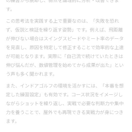
の練習から脱却し、弱点を論理的に分析・改善できま
コース感覚を鍛えるインドアゴルフ習慣
す。
屋内外のギャップを埋めるインドアゴルフ
活用法
この思考法を実践する上で重要なのは、「失敗を恐れ
ず、仮説と検証を繰り返す姿勢」です。例えば、飛距離
実戦対応力を引き出すインドアゴルフのコ
が伸びない場合はスイングスピードやミート率のデータ
ツ
を見直し、原因を特定して修正することで効率的な上達
感覚のズレを解消するインドアゴルフ練習
が可能となります。実際に「自己流で続けていたときは
術
伸び悩んだが、数値管理を始めてから成果が出た」とい
新しいゴルフ上達の形をインドアで探る
う声も多く聞かれます。
インドアゴルフが生み出す新時代の上達法
また、インドアゴルフの環境を活かすには、「本番を想
未来型ゴルフ上達を支えるインドアゴルフ
定した練習設定」も有効です。コース状況をイメージし
哲学
ながらショットを繰り返し、実戦で必要な判断力や集中
インドアゴルフ発想で見える成長の可能性
力を養うことで、屋外でも再現できる実戦力が身につき
インドアゴルフで広がる上達の新アプロー
ます。
チ