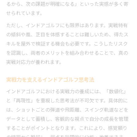
るから、次の課題が明確になる」といった実感が多く寄
インドアゴルフで再現性を高める練習プロ
せられています。
セス
ただし、インドアゴルフにも限界はあります。実戦特有
スイング再現性を重視したインドアゴルフ
の傾斜や風、芝目を体感することは難しいため、得たス
活用法
キルを屋外で検証する機会も必要です。こうしたリスク
インドアゴルフの数値分析が導く再現性向
を認識し、両者のメリットを組み合わせることで、真の
上
実戦対応力が養われます。
実戦に結びつくインドアゴルフの再現性追
求
実戦力を支えるインドアゴルフ思考法
インドアゴルフで安定したショットを再現
インドアゴルフにおける実戦力の養成には、「数値化」
する
と「再現性」を重視した思考法が不可欠です。具体的に
屋内練習とコースの感覚差を埋める方法
は、ショットごとの弾道や飛距離、スイング軌道などを
インドアゴルフで感覚差を縮める工夫の実
データとして蓄積し、客観的な視点で自分の成長を管理
例
することがポイントとなります。これにより、感覚頼り