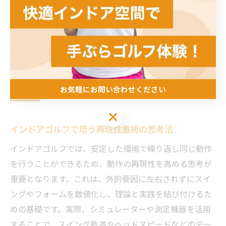
の高いスキルが身につき、ゴルフ人生の質を高めること
ができます。
実践に活きるインドアゴルフの思考転
換
お気軽にお問い合わせください
お気軽にお問い合わせください
インドアゴルフで培う再現性重視の思考法
インドアゴルフでは、安定した環境で繰り返し同じ動作
を行うことができるため、動作の再現性を高める思考が
重要となります。これは、外的要因に左右されずにスイ
ングやフォームを数値化し、理論と実践を結び付けるた
めの基礎です。実際、シミュレーターや測定機器を活用
することで、スイング軌道やヘッドスピードなどのデー