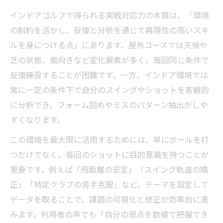
点
インドアゴルフで得られる実戦対応力の本質は、「環境
反復練習とデータでわかるインドアゴルフ
の制約を活かし、反復と分析を通じて再現性の高いスキ
の効果
ルを身につける点」にあります。屋外コースでは天候や
インドアゴルフの環境を活かした習得法
芝の状態、風向きなど変化要素が多く、毎回同じ条件で
上達効率を引き出すインドアゴルフの工夫
反復練習することが困難です。一方、インドア環境では
無駄を省くインドアゴルフ上達の哲学
常に一定の条件下で自分のスイングやショットを客観的
に分析でき、フォーム固めやミスのパターン抽出がしや
実践に活きるインドアゴルフの思考転換
すくなります。
インドアゴルフで培う再現性重視の思考法
この環境を最大限に活用するためには、単にボールを打
実戦力に直結するインドアゴルフの意識改
つだけでなく、毎回のショットに目的意識を持つことが
革
重要です。例えば「飛距離の安定」「スイング軌道の矯
インドアゴルフを実践力へつなげる発想
正」「特定クラブの苦手克服」など、テーマを設定して
課題解決型インドアゴルフの考え方を知る
データを取ることで、課題の可視化と修正が効率的に進
インドアゴルフで得る成長意識の高め方
みます。利用者の声でも「自分の弱点を数値で把握でき
再現性を追求したインドアゴルフ活用術