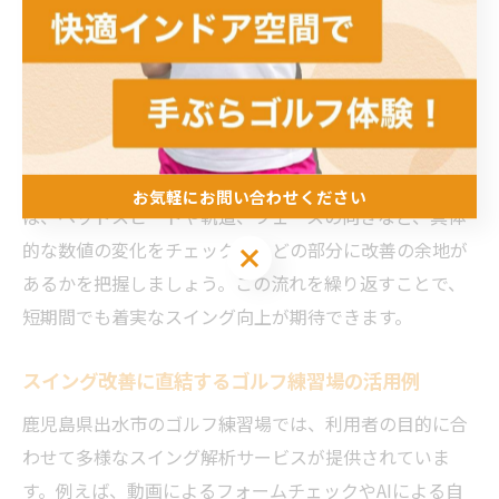
アドバイスを受けると安心です。特に鹿児島県出水市の
練習場では、最新の解析設備が導入されていることが多
く、初めて利用する方でも分かりやすくサポートしても
らえるケースが増えています。
解析後は、得られた数値や映像データを元に自分のスイ
ングフォームを客観的に見直すことが大切です。例え
お気軽にお問い合わせください
ば、ヘッドスピードや軌道、フェースの向きなど、具体
的な数値の変化をチェックし、どの部分に改善の余地が
お気軽にお問い合わせください
あるかを把握しましょう。この流れを繰り返すことで、
短期間でも着実なスイング向上が期待できます。
スイング改善に直結するゴルフ練習場の活用例
鹿児島県出水市のゴルフ練習場では、利用者の目的に合
わせて多様なスイング解析サービスが提供されていま
す。例えば、動画によるフォームチェックやAIによる自