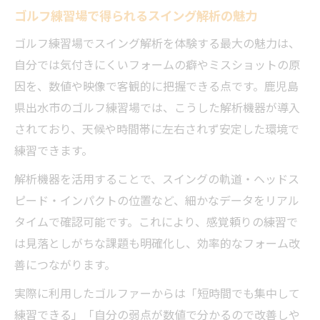
例
ゴルフ練習場で得られるスイング解析の魅力
ゴルフ練習場の設備でフォーム改善が叶う理由
ゴルフ練習場でスイング解析を体験する最大の魅力は、
スイング解析機器が支えるゴルフ練習場の
自分では気付きにくいフォームの癖やミスショットの原
強み
因を、数値や映像で客観的に把握できる点です。鹿児島
ゴルフ練習場で実践するデータ活用のコツ
県出水市のゴルフ練習場では、こうした解析機器が導入
フォーム改善を加速する練習場の設備比較
されており、天候や時間帯に左右されず安定した環境で
ゴルフ練習場の解析技術が上達をサポート
練習できます。
ゴルフ練習場で映像解析を活かす方法
解析機器を活用することで、スイングの軌道・ヘッドス
効率的なスイング上達に役立つ解析活用術を解
ピード・インパクトの位置など、細かなデータをリアル
説
タイムで確認可能です。これにより、感覚頼りの練習で
ゴルフ練習場で効率よく解析を使うステッ
は見落としがちな課題も明確化し、効率的なフォーム改
プ
善につながります。
スイング改善に直結するゴルフ練習場の活
実際に利用したゴルファーからは「短時間でも集中して
用例
練習できる」「自分の弱点が数値で分かるので改善しや