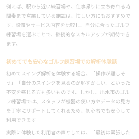
例えば、駅から近い練習場や、仕事帰りに立ち寄れる時
データ分析で見える自分だけのスイング課題発
間帯まで営業している施設は、忙しい方にもおすすめで
見法
す。設備やサービス内容を比較し、自分に合ったゴルフ
ゴルフ練習場の解析データで課題を可視化
練習場を選ぶことで、継続的なスキルアップが期待でき
ゴルフ練習場利用者が実践する分析法のコ
ます。
ツ
ゴルフ練習場データで分かるスイングの傾
初めてでも安心なゴルフ練習場での解析体験談
向
初めてスイング解析を体験する場合、「操作が難しそ
ゴルフ練習場で課題発見から改善までの流
う」「自分のスイングを見るのが恥ずかしい」といった
れ
不安を感じる方も多いものです。しかし、出水市のゴル
ゴルフ練習場のデータ分析が成果を左右す
フ練習場では、スタッフが機器の使い方やデータの見方
る理由
を丁寧にサポートしてくれるため、初心者でも安心して
理想のフォームへ導く練習場選びと実践ヒント
利用できます。
ゴルフ練習場選びで差がつくスイング上達
実際に体験した利用者の声としては、「最初は緊張した
法