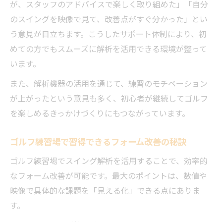
が、スタッフのアドバイスで楽しく取り組めた」「自分
失敗しないゴルフ練習場の選び方と注意点
のスイングを映像で見て、改善点がすぐ分かった」とい
ゴルフ練習場の設備を活かした練習ルーテ
う意見が目立ちます。こうしたサポート体制により、初
ィン
めての方でもスムーズに解析を活用できる環境が整って
ゴルフ練習場での実践が理想のフォームへ
います。
導く
また、解析機器の活用を通じて、練習のモチベーション
ゴルフ練習場活用で得る上達のためのヒン
が上がったという意見も多く、初心者が継続してゴルフ
ト
を楽しめるきっかけづくりにもつながっています。
ゴルフ練習場で習得できるフォーム改善の秘訣
ゴルフ練習場でスイング解析を活用することで、効率的
なフォーム改善が可能です。最大のポイントは、数値や
映像で具体的な課題を「見える化」できる点にありま
す。