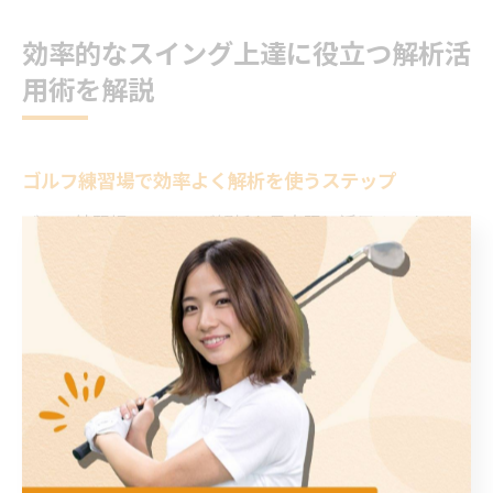
効率的なスイング上達に役立つ解析活
用術を解説
ゴルフ練習場で効率よく解析を使うステップ
ゴルフ練習場でスイング解析を最大限に活用するために
は、事前準備から解析後の振り返りまでの流れをしっか
り押さえておくことが重要です。まずは自分の課題や目
標を明確にし、どのようなスイングデータが必要かを整
理しましょう。これにより、解析機器を使った際に得ら
れる情報が明確になり、練習効率が格段に高まります。
次に、ゴルフ練習場のスタッフやインストラクターに相
談し、スイング解析の具体的な使い方や注意点について