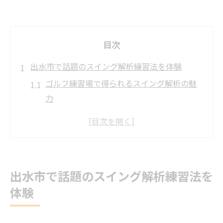
目次
出水市で話題のスイング解析練習法を体験
ゴルフ練習場で得られるスイング解析の魅
力
最新設備が揃うゴルフ練習場の特徴と選び
方
初めてでも安心なゴルフ練習場での解析体
験談
出水市で話題のスイング解析練習法を
ゴルフ練習場で習得できるフォーム改善の
体験
秘訣
実感できるゴルフ練習場の解析効果と上達