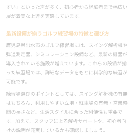
ゴルフ練習場での解析データ見方と活かし
すい」といった声が多く、初心者から経験者まで幅広い
方
層が着実な上達を実感しています。
ゴルフ練習場の解析機能で課題を明確化す
最新設備が揃うゴルフ練習場の特徴と選び方
る方法
ゴルフ練習場で目指す短期間のスイング上
鹿児島県出水市のゴルフ練習場には、スイング解析機や
達
弾道測定器、シミュレーション設備など、最新の機器が
導入されている施設が増えています。これらの設備が揃
スイング改善を目指すなら練習場活用が鍵
った練習場では、詳細なデータをもとに科学的な練習が
ゴルフ練習場を活用した上達ルートの作り
可能です。
方
ゴルフ練習場の解析で見つける自分の弱点
練習場選びのポイントとしては、スイング解析機の有無
はもちろん、利用しやすい立地・駐車場の有無・営業時
ゴルフ練習場の反復練習とデータ分析の相
間の長さなど、生活スタイルに合った利便性も重要で
乗効果
す。加えて、スタッフによる解析サポートや、初心者向
ゴルフ練習場活用で実践できる課題解決法
けの説明が充実しているかも確認しましょう。
ゴルフ練習場の設備で変わる練習成果