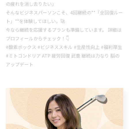
の疲れを消し去りたい」
そんなビジネスパーソンこそ、4回継続の**「全回復ルー
ト」**を体験してほしい。🚀
今なら継続を応援するプランも準備しています。 詳細は
プロフィールからチェック！👇
#酸素ボックス #ビジネススキル #生産性向上 #福利厚生
#ミトコンドリア ATP 疲労回復 武豊 継続は力なり 脳の
アップデート
< 前のページ
一覧に戻る
次のページ >