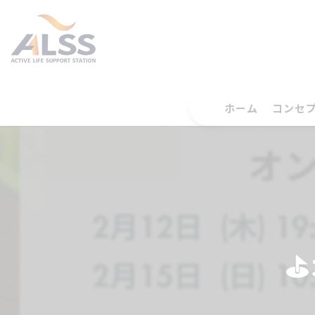
ホーム
コンセ
⛳