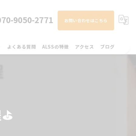
070-9050-2771
お問い合わせはこちら
ー
よくある質問
ALSSの特徴
アクセス
ブログ
初心者
コラム
スイング解析
左右打席
⛳️
手ぶら
ラウンド